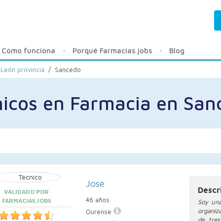
Cómo funciona
Porqué Farmacias.jobs
Blog
 León provincia
/
Sancedo
nicos en Farmacia en San
Jose
Descr
VALIDADO POR
46 años
FARMACIAS.JOBS
Soy una
organiz
Ourense
de tre