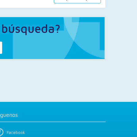
a búsqueda?
íguenos
Facebook