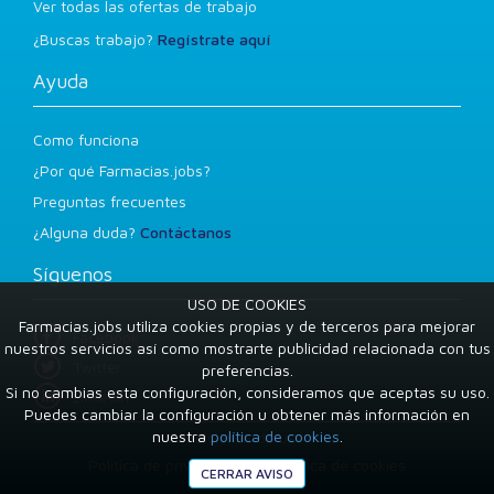
Ver todas las ofertas de trabajo
¿Buscas trabajo?
Regístrate aquí
Ayuda
Como funciona
¿Por qué Farmacias.jobs?
Preguntas frecuentes
¿Alguna duda?
Contáctanos
Síguenos
USO DE COOKIES
Farmacias.jobs utiliza cookies propias y de terceros para mejorar
Facebook
nuestros servicios así como mostrarte publicidad relacionada con tus
Twitter
preferencias.
Si no cambias esta configuración, consideramos que aceptas su uso.
LinkedIn
Puedes cambiar la configuración u obtener más información en
nuestra
política de cookies
.
Condiciones de uso
Política de privacidad
Política de cookies
CERRAR AVISO