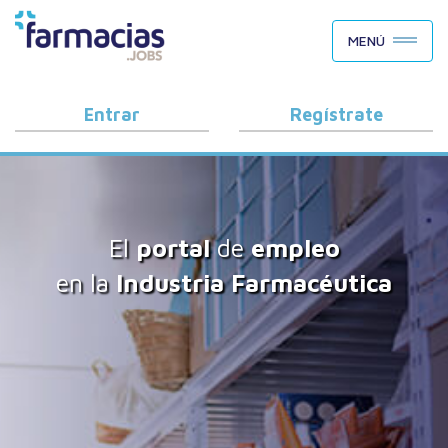
BUSCAR CANDIDATOS
MENÚ
OFERTAS DE EMPLEO
COMO FUNCIONA
Entrar
Regístrate
PORQUÉ FARMACIAS.JOBS
BLOG
El
portal
de
empleo
en la
Industria Farmacéutica