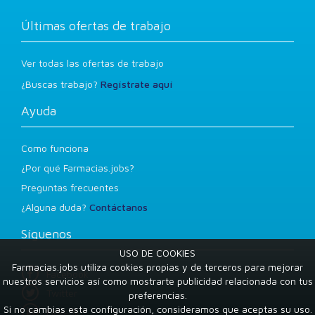
Últimas ofertas de trabajo
Ver todas las ofertas de trabajo
¿Buscas trabajo?
Regístrate aquí
Ayuda
Como funciona
¿Por qué Farmacias.jobs?
Preguntas frecuentes
¿Alguna duda?
Contáctanos
Síguenos
USO DE COOKIES
Farmacias.jobs utiliza cookies propias y de terceros para mejorar
Facebook
nuestros servicios así como mostrarte publicidad relacionada con tus
Twitter
preferencias.
Si no cambias esta configuración, consideramos que aceptas su uso.
LinkedIn