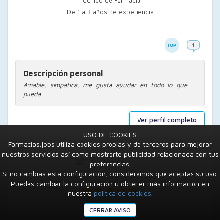
Técnico de Farmacia
De 1 a 3 años de experiencia
Descripción personal
Amable, simpatica, me gusta ayudar en todo lo que
pueda
Ver perfil completo
USO DE COOKIES
Farmacias.jobs utiliza cookies propias y de terceros para mejorar
nuestros servicios así como mostrarte publicidad relacionada con tus
preferencias.
Si no cambias esta configuración, consideramos que aceptas su uso.
VALIDADO POR FARMACIAS.JOBS
Puedes cambiar la configuración u obtener más información en
nuestra
política de cookies
.
Miriam
CERRAR AVISO