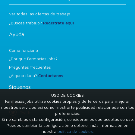
Ver todas las ofertas de trabajo
¿Buscas trabajo?
Regístrate aquí
Ayuda
Como funciona
¿Por qué Farmacias.jobs?
Preguntas frecuentes
¿Alguna duda?
Contáctanos
Síguenos
USO DE COOKIES
Farmacias.jobs utiliza cookies propias y de terceros para mejorar
Facebook
nuestros servicios así como mostrarte publicidad relacionada con tus
Twitter
preferencias.
Si no cambias esta configuración, consideramos que aceptas su uso.
LinkedIn
Puedes cambiar la configuración u obtener más información en
nuestra
política de cookies
.
Condiciones de uso