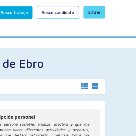
Entrar
Busco trabajo
Busco candidato
 de Ebro
ipción personal
a persona sociable, amable, afectiva y que me
ucho hacer diferentes actividades y deportes,
os que destaco baloncesto y patinaje. Entre mis