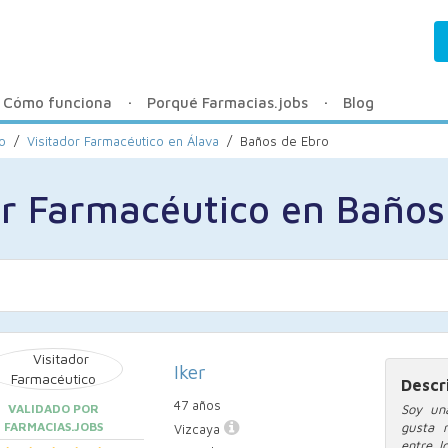
Cómo funciona
Porqué Farmacias.jobs
Blog
o
/
Visitador Farmacéutico en Álava
/
Baños de Ebro
or Farmacéutico en Baños
Iker
Descr
47 años
VALIDADO POR
Soy un
FARMACIAS.JOBS
gusta m
Vizcaya
entre l