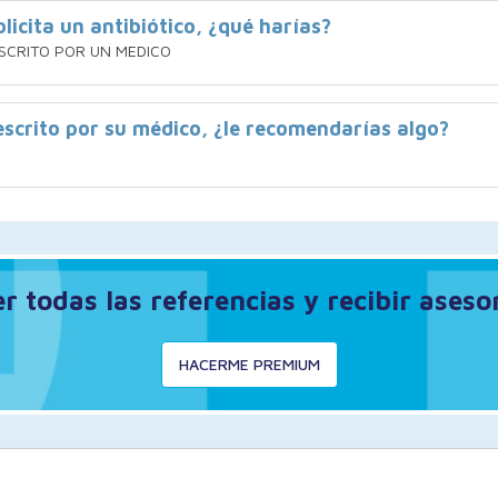
licita un antibiótico, ¿qué harías?
SCRITO POR UN MEDICO
rescrito por su médico, ¿le recomendarías algo?
 todas las referencias y recibir ases
HACERME PREMIUM