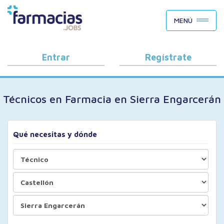
BUSCAR CANDIDATOS
MENÚ
OFERTAS DE EMPLEO
COMO FUNCIONA
Entrar
Regístrate
PORQUÉ FARMACIAS.JOBS
Técnicos en Farmacia en Sierra Engarcerán
BLOG
Qué necesitas y dónde