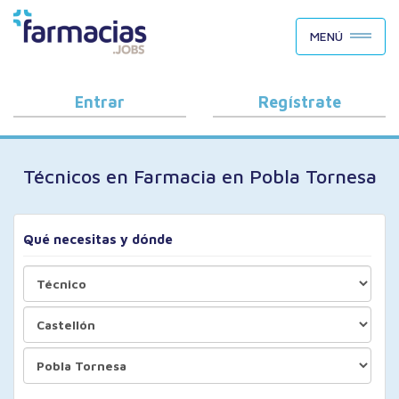
BUSCAR CANDIDATOS
MENÚ
OFERTAS DE EMPLEO
COMO FUNCIONA
Entrar
Regístrate
PORQUÉ FARMACIAS.JOBS
Técnicos en Farmacia en Pobla Tornesa
BLOG
Qué necesitas y dónde