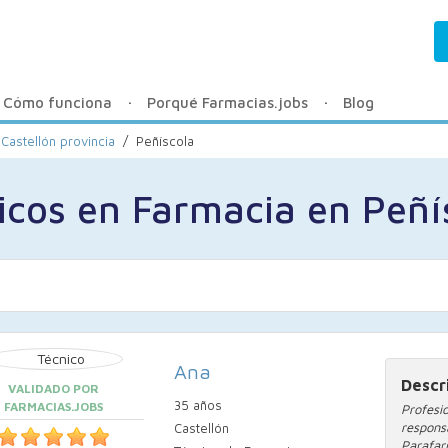
Cómo funciona
Porqué Farmacias.jobs
Blog
Castellón provincia
/
Peñíscola
icos en Farmacia en Peñí
Ana
Descr
VALIDADO POR
35 años
FARMACIAS.JOBS
Profesi
respon
Castellón
Parafar