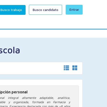
Entrar
Busco trabajo
Busco candidato
scola
ipción personal
onal integral altamente adaptable, analítica,
sable y organizada, formada en Farmacia y
macia. Experiencia destacada con más de +8 años