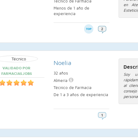
Técnico de Farmacia
en Ate
Menos de 1 año de
Esteticis
experiencia
Noelia
Descr
VALIDADO POR
32 años
FARMACIAS.JOBS
Soy un
rápidam
Almería
al clie
Técnico de Farmacia
consejo
De 1 a 3 años de experiencia
persona.