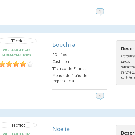
Bouchra
Descr
VALIDADO POR
30 años
FARMACIAS.JOBS
Persona
como t
Castellón
sanitar
Técnico de Farmacia
farmac
Menos de 1 año de
prácticas
experiencia
Noelia
Descr
VALIDADO POR