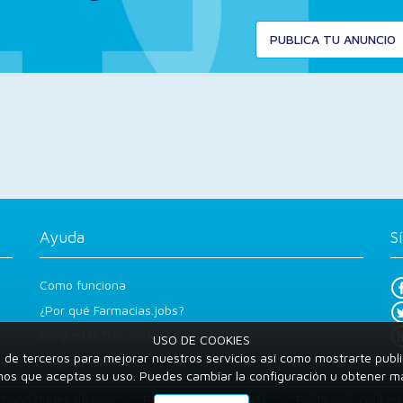
PUBLICA TU ANUNCIO
Ayuda
S
Como funciona
¿Por qué Farmacias.jobs?
Preguntas frecuentes
USO DE COOKIES
 y de terceros para mejorar nuestros servicios así como mostrarte publi
¿Alguna duda?
Contáctanos
mos que aceptas su uso. Puedes cambiar la configuración u obtener 
Condiciones de uso
Política de privacidad
Política de cookies