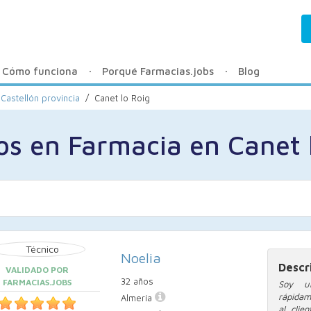
Cómo funciona
Porqué Farmacias.jobs
Blog
Castellón provincia
/
Canet lo Roig
os en Farmacia en Canet 
Noelia
Descr
VALIDADO POR
32 años
FARMACIAS.JOBS
Soy un
rápidam
Almería
al clie