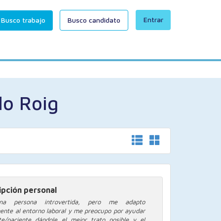
Entrar
Busco trabajo
Busco candidato
lo Roig
ipción personal
a persona introvertida, pero me adapto
ente al entorno laboral y me preocupo por ayudar
nte/paciente dándole el mejor trato posible y el