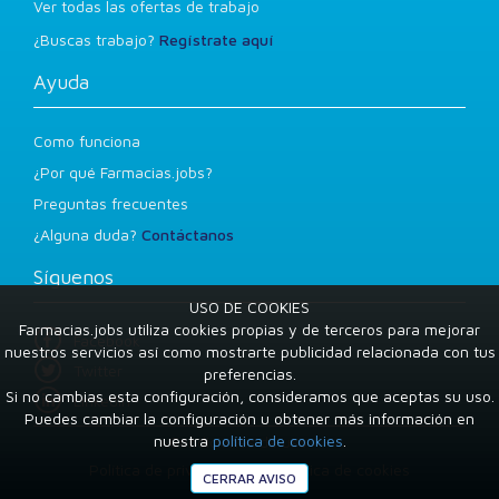
Ver todas las ofertas de trabajo
¿Buscas trabajo?
Regístrate aquí
Ayuda
Como funciona
¿Por qué Farmacias.jobs?
Preguntas frecuentes
¿Alguna duda?
Contáctanos
Síguenos
USO DE COOKIES
Farmacias.jobs utiliza cookies propias y de terceros para mejorar
Facebook
nuestros servicios así como mostrarte publicidad relacionada con tus
Twitter
preferencias.
Si no cambias esta configuración, consideramos que aceptas su uso.
LinkedIn
Puedes cambiar la configuración u obtener más información en
nuestra
política de cookies
.
Condiciones de uso
Política de privacidad
Política de cookies
CERRAR AVISO