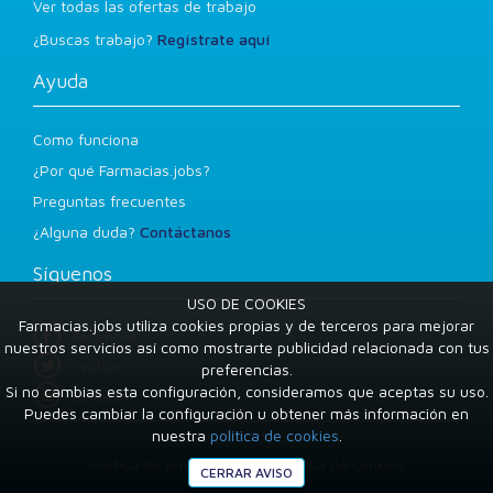
Ver todas las ofertas de trabajo
¿Buscas trabajo?
Regístrate aquí
Ayuda
Como funciona
¿Por qué Farmacias.jobs?
Preguntas frecuentes
¿Alguna duda?
Contáctanos
Síguenos
USO DE COOKIES
Farmacias.jobs utiliza cookies propias y de terceros para mejorar
Facebook
nuestros servicios así como mostrarte publicidad relacionada con tus
Twitter
preferencias.
Si no cambias esta configuración, consideramos que aceptas su uso.
LinkedIn
Puedes cambiar la configuración u obtener más información en
nuestra
política de cookies
.
Condiciones de uso
Política de privacidad
Política de cookies
CERRAR AVISO