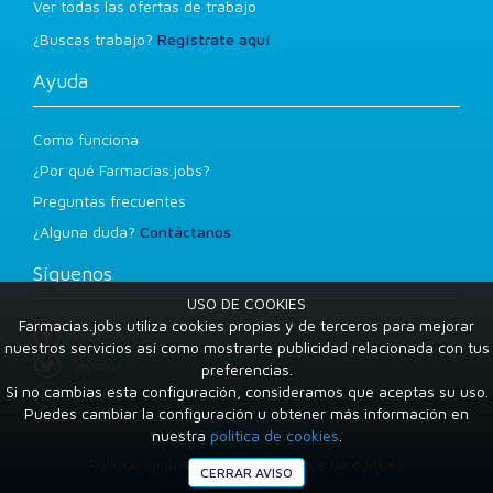
Ver todas las ofertas de trabajo
¿Buscas trabajo?
Regístrate aquí
Ayuda
Como funciona
¿Por qué Farmacias.jobs?
Preguntas frecuentes
¿Alguna duda?
Contáctanos
Síguenos
USO DE COOKIES
Farmacias.jobs utiliza cookies propias y de terceros para mejorar
Facebook
nuestros servicios así como mostrarte publicidad relacionada con tus
Twitter
preferencias.
Si no cambias esta configuración, consideramos que aceptas su uso.
LinkedIn
Puedes cambiar la configuración u obtener más información en
nuestra
política de cookies
.
Condiciones de uso
Política de privacidad
Política de cookies
CERRAR AVISO