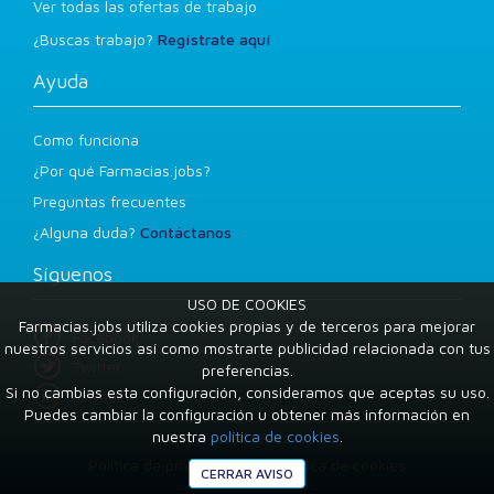
Ver todas las ofertas de trabajo
¿Buscas trabajo?
Regístrate aquí
Ayuda
Como funciona
¿Por qué Farmacias.jobs?
Preguntas frecuentes
¿Alguna duda?
Contáctanos
Síguenos
USO DE COOKIES
Farmacias.jobs utiliza cookies propias y de terceros para mejorar
Facebook
nuestros servicios así como mostrarte publicidad relacionada con tus
Twitter
preferencias.
Si no cambias esta configuración, consideramos que aceptas su uso.
LinkedIn
Puedes cambiar la configuración u obtener más información en
nuestra
política de cookies
.
Condiciones de uso
Política de privacidad
Política de cookies
CERRAR AVISO