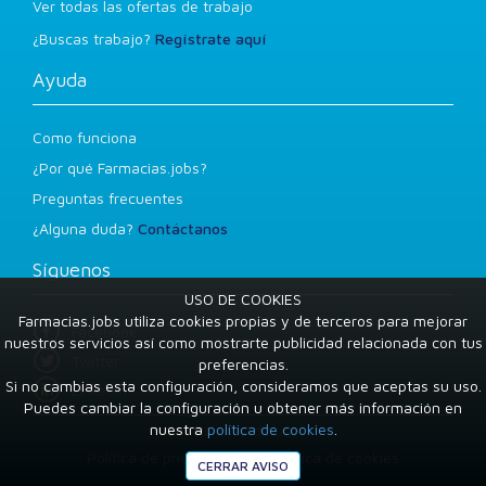
Ver todas las ofertas de trabajo
¿Buscas trabajo?
Regístrate aquí
Ayuda
Como funciona
¿Por qué Farmacias.jobs?
Preguntas frecuentes
¿Alguna duda?
Contáctanos
Síguenos
USO DE COOKIES
Farmacias.jobs utiliza cookies propias y de terceros para mejorar
Facebook
nuestros servicios así como mostrarte publicidad relacionada con tus
Twitter
preferencias.
Si no cambias esta configuración, consideramos que aceptas su uso.
LinkedIn
Puedes cambiar la configuración u obtener más información en
nuestra
política de cookies
.
Condiciones de uso
Política de privacidad
Política de cookies
CERRAR AVISO