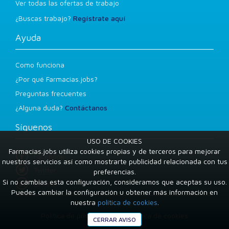
Ver todas las ofertas de trabajo
¿Buscas trabajo?
Regístrate aquí
Ayuda
Como funciona
¿Por qué Farmacias.jobs?
Preguntas frecuentes
¿Alguna duda?
Contáctanos
Síguenos
USO DE COOKIES
Farmacias.jobs utiliza cookies propias y de terceros para mejorar
Facebook
nuestros servicios así como mostrarte publicidad relacionada con tus
Twitter
preferencias.
Si no cambias esta configuración, consideramos que aceptas su uso.
LinkedIn
Puedes cambiar la configuración u obtener más información en
nuestra
política de cookies
.
Condiciones de uso
Política de privacidad
Política de cookies
CERRAR AVISO