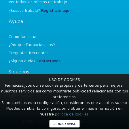
Ver todas las ofertas de trabajo
¿Buscas trabajo?
Regístrate aquí
Ayuda
Como funciona
¿Por qué Farmacias.jobs?
Preguntas frecuentes
¿Alguna duda?
Contáctanos
Síguenos
USO DE COOKIES
Farmacias.jobs utiliza cookies propias y de terceros para mejorar
Facebook
nuestros servicios así como mostrarte publicidad relacionada con tus
Twitter
preferencias.
Si no cambias esta configuración, consideramos que aceptas su uso.
LinkedIn
Puedes cambiar la configuración u obtener más información en
nuestra
política de cookies
.
Condiciones de uso
Política de privacidad
Política de cookies
CERRAR AVISO