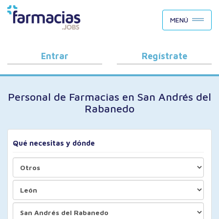
BUSCAR CANDIDATOS
MENÚ
OFERTAS DE EMPLEO
COMO FUNCIONA
Entrar
Regístrate
PORQUÉ FARMACIAS.JOBS
Personal de Farmacias en San Andrés del
BLOG
Rabanedo
Qué necesitas y dónde