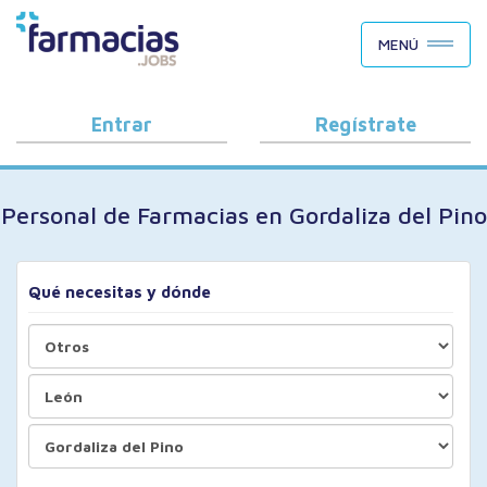
BUSCAR CANDIDATOS
MENÚ
OFERTAS DE EMPLEO
COMO FUNCIONA
Entrar
Regístrate
PORQUÉ FARMACIAS.JOBS
Personal de Farmacias en Gordaliza del Pino
BLOG
Qué necesitas y dónde