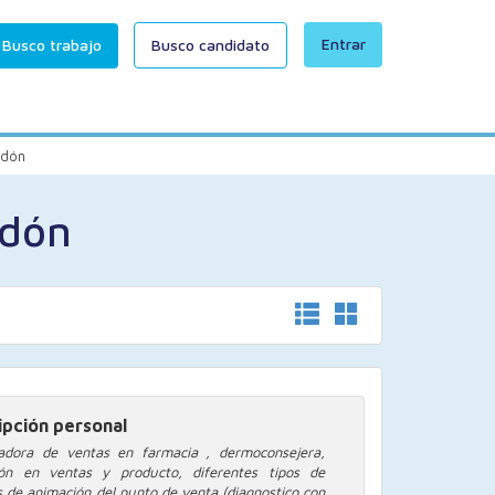
Entrar
Busco trabajo
Busco candidato
rdón
rdón
ipción personal
adora de ventas en farmacia , dermoconsejera,
ión en ventas y producto, diferentes tipos de
s de animación del punto de venta (diagnostico con