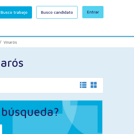
Entrar
Busco trabajo
Busco candidato
/
Vinarós
narós
a búsqueda?