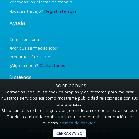
Ver todas las ofertas de trabajo
¿Buscas trabajo?
Regístrate aquí
Ayuda
Como funciona
¿Por qué Farmacias.jobs?
Preguntas frecuentes
¿Alguna duda?
Contáctanos
Síguenos
USO DE COOKIES
Farmacias.jobs utiliza cookies propias y de terceros para mejorar
Facebook
nuestros servicios así como mostrarte publicidad relacionada con tus
Twitter
preferencias.
Si no cambias esta configuración, consideramos que aceptas su uso.
LinkedIn
Puedes cambiar la configuración u obtener más información en
nuestra
política de cookies
.
Condiciones de uso
Política de privacidad
Política de cookies
CERRAR AVISO