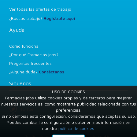
Ver todas las ofertas de trabajo
¿Buscas trabajo?
Regístrate aquí
Ayuda
Como funciona
¿Por qué Farmacias.jobs?
Preguntas frecuentes
¿Alguna duda?
Contáctanos
Síguenos
USO DE COOKIES
Farmacias.jobs utiliza cookies propias y de terceros para mejorar
Facebook
nuestros servicios así como mostrarte publicidad relacionada con tus
Twitter
preferencias.
Si no cambias esta configuración, consideramos que aceptas su uso.
LinkedIn
Puedes cambiar la configuración u obtener más información en
nuestra
política de cookies
.
Condiciones de uso
Política de privacidad
Política de cookies