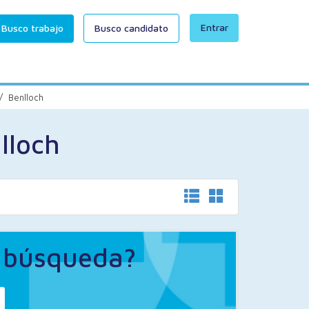
Entrar
Busco trabajo
Busco candidato
/
Benlloch
lloch
a búsqueda?