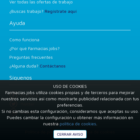
Ver todas las ofertas de trabajo
¿Buscas trabajo?
Regístrate aquí
Ayuda
Como funciona
¿Por qué Farmacias.jobs?
Preguntas frecuentes
¿Alguna duda?
Contáctanos
Síguenos
USO DE COOKIES
Farmacias.jobs utiliza cookies propias y de terceros para mejorar
Facebook
nuestros servicios así como mostrarte publicidad relacionada con tus
Twitter
preferencias.
Si no cambias esta configuración, consideramos que aceptas su uso.
LinkedIn
Puedes cambiar la configuración u obtener más información en
nuestra
política de cookies
.
Condiciones de uso
Política de privacidad
Política de cookies
CERRAR AVISO