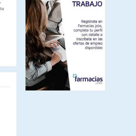
a
sta