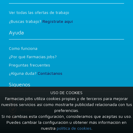
Ver todas las ofertas de trabajo
¿Buscas trabajo?
Regístrate aquí
Ayuda
Como funciona
¿Por qué Farmacias.jobs?
Preguntas frecuentes
¿Alguna duda?
Contáctanos
Síguenos
USO DE COOKIES
Farmacias.jobs utiliza cookies propias y de terceros para mejorar
Facebook
nuestros servicios así como mostrarte publicidad relacionada con tus
Twitter
preferencias.
Si no cambias esta configuración, consideramos que aceptas su uso.
LinkedIn
Puedes cambiar la configuración u obtener más información en
nuestra
política de cookies
.
Condiciones de uso