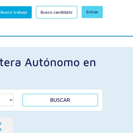
Entrar
Busco trabajo
Busco candidato
rtera Autónomo en
BUSCAR
a
a