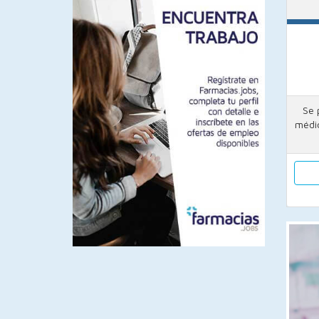
Se 
médic