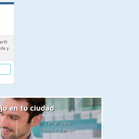
rfil
ada y
jo en tu ciudad
Tercer paso:
Busca trabajo