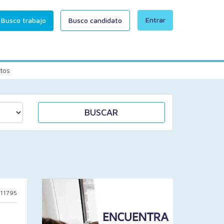
Entrar
Busco trabajo
Busco candidato
itos
BUSCAR
 11795