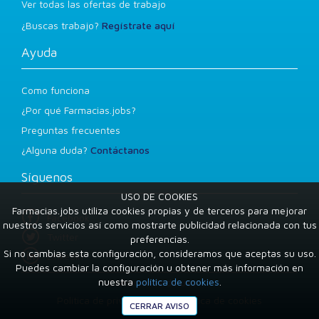
Ver todas las ofertas de trabajo
¿Buscas trabajo?
Regístrate aquí
Ayuda
Como funciona
¿Por qué Farmacias.jobs?
Preguntas frecuentes
¿Alguna duda?
Contáctanos
Síguenos
USO DE COOKIES
Farmacias.jobs utiliza cookies propias y de terceros para mejorar
Facebook
nuestros servicios así como mostrarte publicidad relacionada con tus
Twitter
preferencias.
Si no cambias esta configuración, consideramos que aceptas su uso.
LinkedIn
Puedes cambiar la configuración u obtener más información en
nuestra
política de cookies
.
Condiciones de uso
Política de privacidad
Política de cookies
CERRAR AVISO