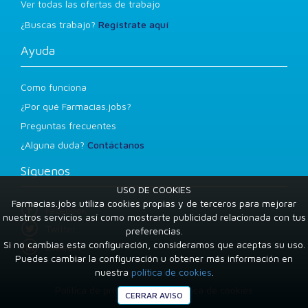
Ver todas las ofertas de trabajo
¿Buscas trabajo?
Regístrate aquí
Ayuda
Como funciona
¿Por qué Farmacias.jobs?
Preguntas frecuentes
¿Alguna duda?
Contáctanos
Síguenos
USO DE COOKIES
Farmacias.jobs utiliza cookies propias y de terceros para mejorar
Facebook
nuestros servicios así como mostrarte publicidad relacionada con tus
Twitter
preferencias.
Si no cambias esta configuración, consideramos que aceptas su uso.
LinkedIn
Puedes cambiar la configuración u obtener más información en
nuestra
política de cookies
.
Condiciones de uso
Política de privacidad
Política de cookies
CERRAR AVISO