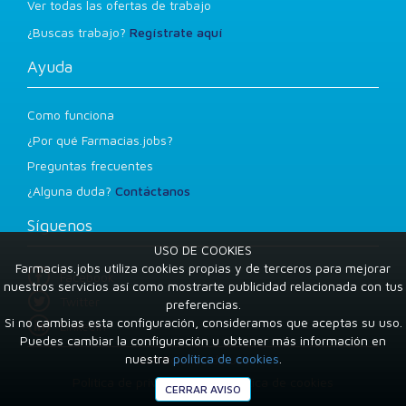
Ver todas las ofertas de trabajo
¿Buscas trabajo?
Regístrate aquí
Ayuda
Como funciona
¿Por qué Farmacias.jobs?
Preguntas frecuentes
¿Alguna duda?
Contáctanos
Síguenos
USO DE COOKIES
Farmacias.jobs utiliza cookies propias y de terceros para mejorar
Facebook
nuestros servicios así como mostrarte publicidad relacionada con tus
Twitter
preferencias.
Si no cambias esta configuración, consideramos que aceptas su uso.
LinkedIn
Puedes cambiar la configuración u obtener más información en
nuestra
política de cookies
.
Condiciones de uso
Política de privacidad
Política de cookies
CERRAR AVISO