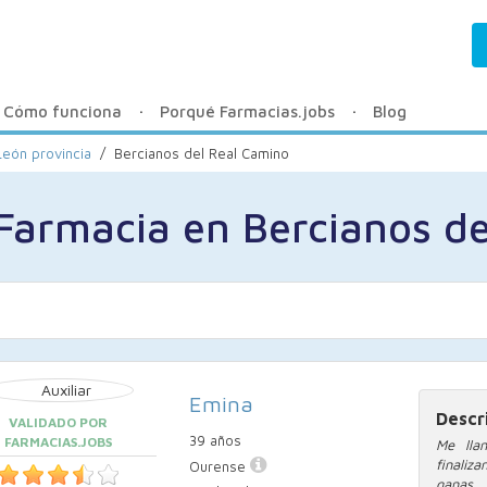
Cómo funciona
Porqué Farmacias.jobs
Blog
León provincia
/
Bercianos del Real Camino
 Farmacia en Bercianos d
Emina
Descr
VALIDADO POR
39 años
FARMACIAS.JOBS
Me lla
finaliz
Ourense
ganas 