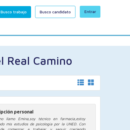
Entrar
Busco trabajo
Busco candidato
el Real Camino
ipción personal
mo llamo Emina,soy técnico en farmacia,estoy
ando mis estudios de psicología por la UNED. Con
de comenzar a trabajar y seguir creciendo