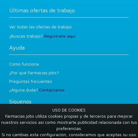
Últimas ofertas de trabajo
Ver todas las ofertas de trabajo
¿Buscas trabajo?
Regístrate aquí
Ayuda
Como funciona
¿Por qué Farmacias.jobs?
Preguntas frecuentes
¿Alguna duda?
Contáctanos
Síguenos
USO DE COOKIES
Farmacias.jobs utiliza cookies propias y de terceros para mejorar
Facebook
nuestros servicios así como mostrarte publicidad relacionada con tus
Twitter
preferencias.
Si no cambias esta configuración, consideramos que aceptas su uso.
LinkedIn