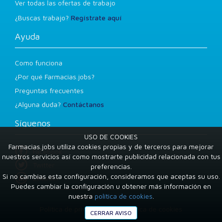
Ver todas las ofertas de trabajo
¿Buscas trabajo?
Regístrate aquí
Ayuda
Como funciona
¿Por qué Farmacias.jobs?
Preguntas frecuentes
¿Alguna duda?
Contáctanos
Síguenos
USO DE COOKIES
Farmacias.jobs utiliza cookies propias y de terceros para mejorar
Facebook
nuestros servicios así como mostrarte publicidad relacionada con tus
Twitter
preferencias.
Si no cambias esta configuración, consideramos que aceptas su uso.
LinkedIn
Puedes cambiar la configuración u obtener más información en
nuestra
política de cookies
.
Condiciones de uso
Política de privacidad
Política de cookies
CERRAR AVISO