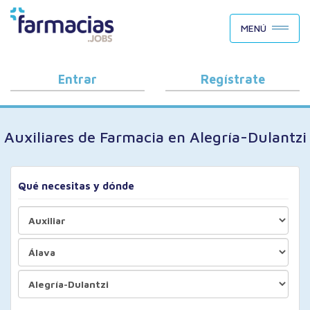
BUSCAR CANDIDATOS
MENÚ
OFERTAS DE EMPLEO
COMO FUNCIONA
Entrar
Regístrate
PORQUÉ FARMACIAS.JOBS
Auxiliares de Farmacia en Alegría-Dulantzi
BLOG
Qué necesitas y dónde