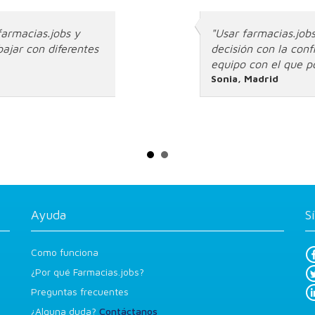
farmacias.jobs y
"Usar farmacias.jobs
ajar con diferentes
decisión con la con
equipo con el que p
Sonia, Madrid
Ayuda
S
Como funciona
¿Por qué Farmacias.jobs?
Preguntas frecuentes
¿Alguna duda?
Contáctanos