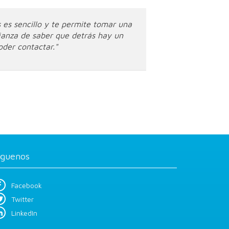
 es sencillo y te permite tomar una
fianza de saber que detrás hay un
oder contactar."
íguenos
Facebook
Twitter
LinkedIn