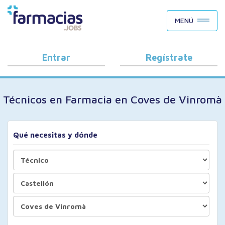
BUSCAR CANDIDATOS
MENÚ
OFERTAS DE EMPLEO
COMO FUNCIONA
Entrar
Regístrate
PORQUÉ FARMACIAS.JOBS
Técnicos en Farmacia en Coves de Vinromà
BLOG
Qué necesitas y dónde