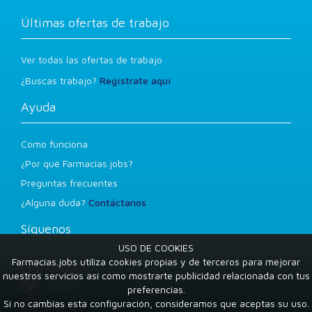
Últimas ofertas de trabajo
Ver todas las ofertas de trabajo
¿Buscas trabajo?
Regístrate aquí
Ayuda
Como funciona
¿Por qué Farmacias.jobs?
Preguntas frecuentes
¿Alguna duda?
Contáctanos
Síguenos
USO DE COOKIES
Farmacias.jobs utiliza cookies propias y de terceros para mejorar
Facebook
nuestros servicios así como mostrarte publicidad relacionada con tus
Twitter
preferencias.
Si no cambias esta configuración, consideramos que aceptas su uso.
LinkedIn