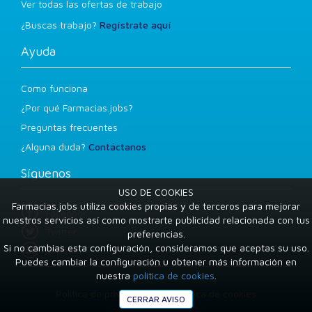
Ver todas las ofertas de trabajo
¿Buscas trabajo?
Regístrate aquí
Ayuda
Como funciona
¿Por qué Farmacias.jobs?
Preguntas frecuentes
¿Alguna duda?
Contáctanos
Síguenos
USO DE COOKIES
Farmacias.jobs utiliza cookies propias y de terceros para mejorar
Facebook
nuestros servicios así como mostrarte publicidad relacionada con tus
Twitter
preferencias.
Si no cambias esta configuración, consideramos que aceptas su uso.
LinkedIn
Puedes cambiar la configuración u obtener más información en
nuestra
política de cookies
.
Condiciones de uso
Política de privacidad
Política de cookies
CERRAR AVISO