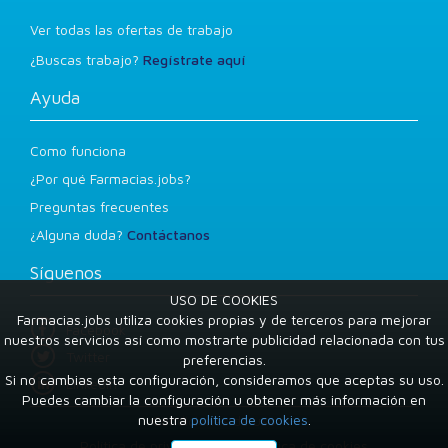
Ver todas las ofertas de trabajo
¿Buscas trabajo?
Regístrate aquí
Ayuda
Como funciona
¿Por qué Farmacias.jobs?
Preguntas frecuentes
¿Alguna duda?
Contáctanos
Síguenos
USO DE COOKIES
Farmacias.jobs utiliza cookies propias y de terceros para mejorar
Facebook
nuestros servicios así como mostrarte publicidad relacionada con tus
Twitter
preferencias.
Si no cambias esta configuración, consideramos que aceptas su uso.
LinkedIn
Puedes cambiar la configuración u obtener más información en
nuestra
política de cookies
.
Condiciones de uso
Política de privacidad
Política de cookies