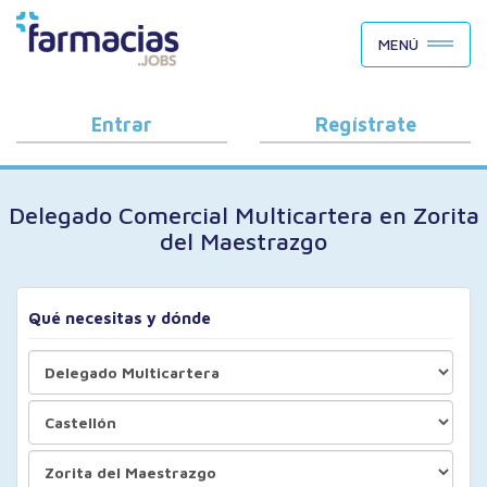
BUSCAR CANDIDATOS
MENÚ
OFERTAS DE EMPLEO
COMO FUNCIONA
Entrar
Regístrate
PORQUÉ FARMACIAS.JOBS
Delegado Comercial Multicartera en Zorita
BLOG
del Maestrazgo
Qué necesitas y dónde