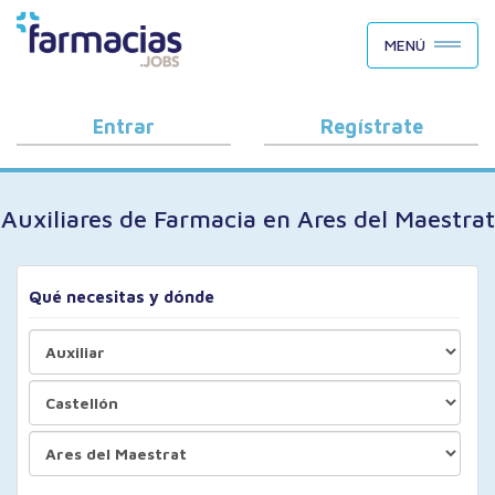
BUSCAR CANDIDATOS
MENÚ
OFERTAS DE EMPLEO
COMO FUNCIONA
Entrar
Regístrate
PORQUÉ FARMACIAS.JOBS
Auxiliares de Farmacia en Ares del Maestrat
BLOG
Qué necesitas y dónde