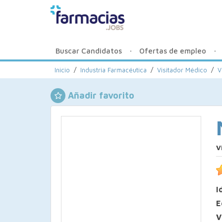
Buscar Candidatos
Ofertas de empleo
Inicio
/
Industria Farmacéutica
/
Visitador Médico
/
V
Añadir favorito
V
I
E
V