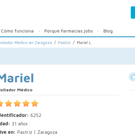
Cómo funciona
Porqué Farmacias.jobs
Blog
isitador Médico en Zaragoza
/
Pastriz
/
Mariel L.
Mariel
isitador Médico
dentificador:
6252
dad:
31 años
ive en:
Pastriz | Zaragoza