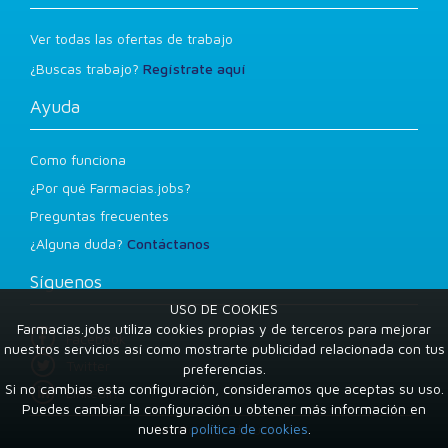
Ver todas las ofertas de trabajo
¿Buscas trabajo?
Regístrate aquí
Ayuda
Como funciona
¿Por qué Farmacias.jobs?
Preguntas frecuentes
¿Alguna duda?
Contáctanos
Síguenos
USO DE COOKIES
Farmacias.jobs utiliza cookies propias y de terceros para mejorar
Facebook
nuestros servicios así como mostrarte publicidad relacionada con tus
Twitter
preferencias.
Si no cambias esta configuración, consideramos que aceptas su uso.
LinkedIn
Puedes cambiar la configuración u obtener más información en
nuestra
política de cookies
.
Condiciones de uso