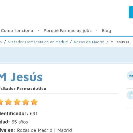
Cómo funciona
Porqué Farmacias.jobs
Blog
o
/
Visitador Farmacéutico en Madrid
/
Rozas de Madrid
/
M Jesús N.
M Jesús
isitador Farmacéutico
dentificador:
691
dad:
65 años
ive en:
Rozas de Madrid | Madrid