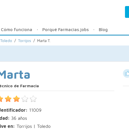
Cómo funciona
Porqué Farmacias.jobs
Blog
 Toledo
/
Torrijos
/
Marta T.
Marta
écnico de Farmacia
dentificador:
11009
dad:
36 años
ive en:
Torrijos | Toledo