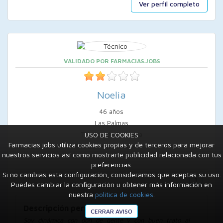
Ver perfil completo
VALIDADO POR FARMACIAS.JOBS
Noelia
46 años
Las Palmas
Técnico de Farmacia
USO DE COOKIES
Farmacias.jobs utiliza cookies propias y de terceros para mejorar
Sin experiencia
nuestros servicios así como mostrarte publicidad relacionada con tus
preferencias.
Si no cambias esta configuración, consideramos que aceptas su uso.
Puedes cambiar la configuración u obtener más información en
nuestra
política de cookies
.
Descripción personal
CERRAR AVISO
Soy dinámica con don de gente y con buen trato al