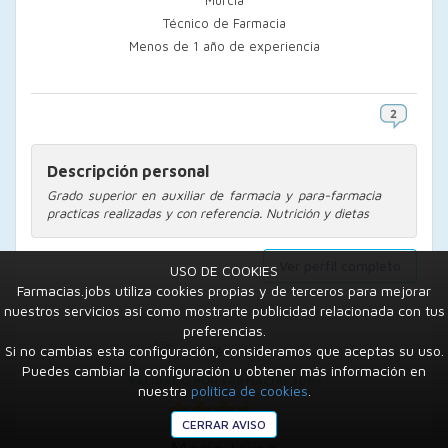
Murcia
Técnico de Farmacia
Menos de 1 año de experiencia
Descripción personal
Grado superior en auxiliar de farmacia y para-farmacia
practicas realizadas y con referencia. Nutrición y dietas
Ver perfil completo
USO DE COOKIES
Farmacias.jobs utiliza cookies propias y de terceros para mejorar
nuestros servicios así como mostrarte publicidad relacionada con tus
preferencias.
Si no cambias esta configuración, consideramos que aceptas su uso.
Puedes cambiar la configuración u obtener más información en
VALIDADO POR FARMACIAS.JOBS
nuestra
política de cookies
.
CERRAR AVISO