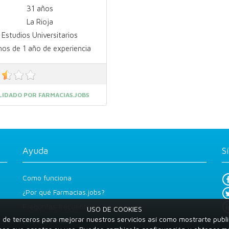
31 años
La Rioja
Estudios Universitarios
os de 1 año de experiencia
LIDADO POR FARMACIAS.JOBS
Ayuda
S
Como funciona
¿Por qué Farmacias.jobs?
Preguntas frecuentes
USO DE COOKIES
 y de terceros para mejorar nuestros servicios así como mostrarte publi
¿Alguna duda?
Contáctanos