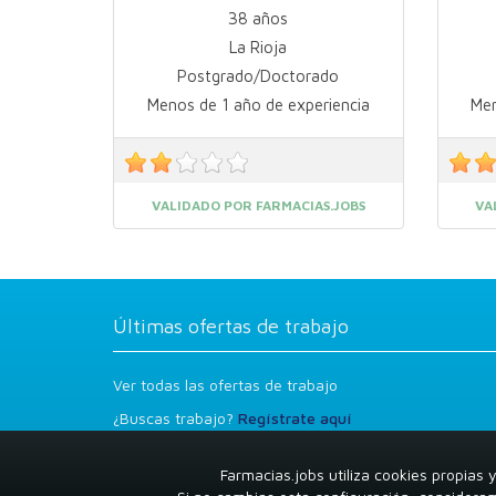
38 años
La Rioja
Postgrado/Doctorado
Menos de 1 año de experiencia
Men
VALIDADO POR FARMACIAS.JOBS
VA
Últimas ofertas de trabajo
Ver todas las ofertas de trabajo
¿Buscas trabajo?
Regístrate aquí
Farmacias.jobs utiliza cookies propias