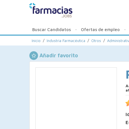
Buscar Candidatos
Ofertas de empleo
Inicio
/
Industria Farmacéutica
/
Otros
/
Administrati
Añadir favorito
A
a
I
E