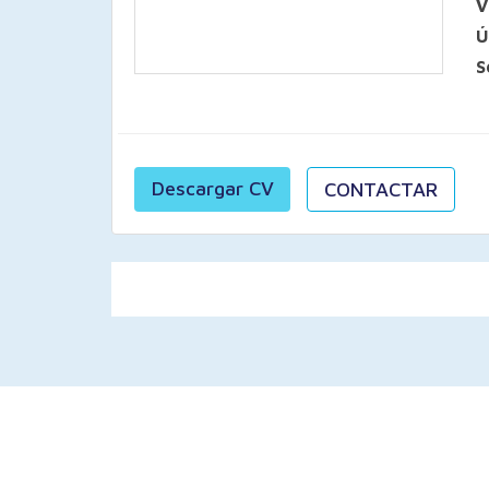
V
Ú
S
Descargar CV
CONTACTAR