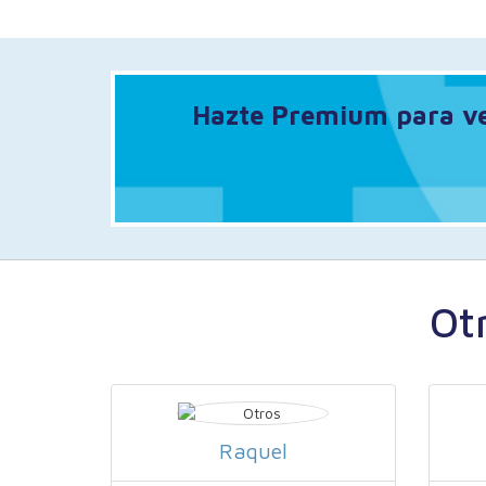
Hazte Premium para ver
Ot
Raquel