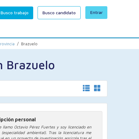
Entrar
Busco trabajo
Busco candidato
rovincia
/
Brazuelo
n Brazuelo
ipción personal
e llamo Octavio Pérez Fuertes y soy licenciado en
a (especialidad ambiental). Tras la licenciatura me
é en un proyecto de investigación agrícola tras el